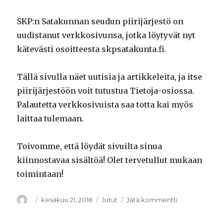
SKP:n Satakunnan seudun piirijärjestö on
uudistanut verkkosivunsa, jotka löytyvät nyt
kätevästi osoitteesta skpsatakunta.fi.
Tällä sivulla näet uutisia ja artikkeleita, ja itse
piirijärjestöön voit tutustua Tietoja-osiossa.
Palautetta verkkosivuista saa totta kai myös
laittaa tulemaan.
Toivomme, että löydät sivuilta sinua
kiinnostavaa sisältöä! Olet tervetullut mukaan
toimintaan!
Kirjoittaja
Julkaistu
kesäkuu 21, 2018
Kategoriat
Jutut
Jätä kommentti
artikkeliin
Tervetuloa
uudistuneille