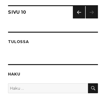
sivuillemme!
Artikkelien
SIVU
10
EDEL
selaus
LINE
N
SIVU
TULOSSA
HAKU
HA
Etsi: