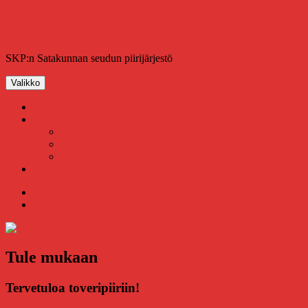
Siirry sisältöön
SKP Satakunta
SKP:n Satakunnan seudun piirijärjestö
Valikko
Jutut
Tietoja
Piirijärjestö
Linkkejä
Tietosuojaseloste
Tule mukaan
Facebook
Twitter
Tule mukaan
Tervetuloa toveripiiriin!