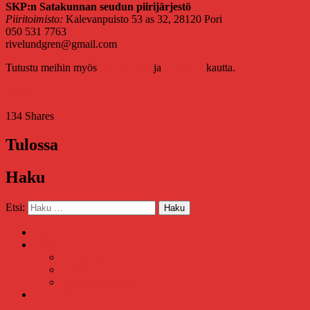
SKP:n Satakunnan seudun piirijärjestö
Piiritoimisto:
Kalevanpuisto 53 as 32, 28120 Pori
050 531 7763
rivelundgren@gmail.com
Tutustu meihin myös
Facebookin
ja
Twitterin
kautta.
Tweet
Share
134
134
Shares
Tulossa
Haku
Etsi:
Haku
Jutut
Tietoja
Piirijärjestö
Linkkejä
Tietosuojaseloste
Tule mukaan