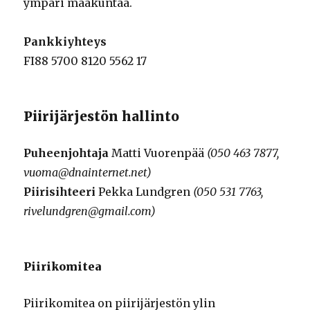
ympäri maakuntaa.
Pankkiyhteys
FI88 5700 8120 5562 17
Piirijärjestön hallinto
Puheenjohtaja
Matti Vuorenpää
(050 463 7877,
vuoma@dnainternet.net)
Piirisihteeri
Pekka Lundgren
(050 531 7763,
rivelundgren@gmail.com)
Piirikomitea
Piirikomitea on piirijärjestön ylin