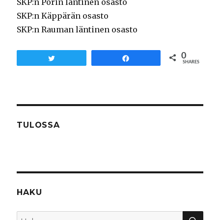
SKP:n Porin läntinen osasto
SKP:n Käppärän osasto
SKP:n Rauman läntinen osasto
0
Tweet
Share
SHARES
TULOSSA
HAKU
HA
Etsi: