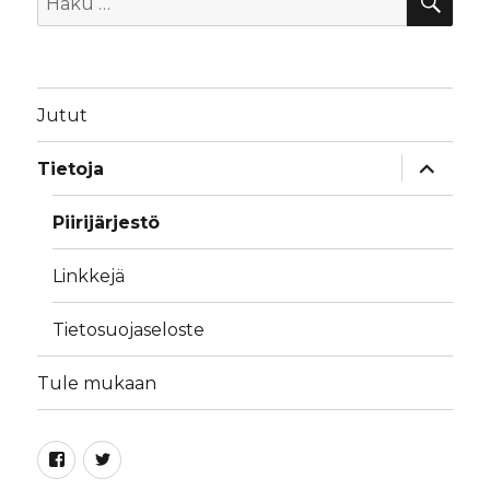
Jutut
näytä
Tietoja
alavalik
Piirijärjestö
Linkkejä
Tietosuojaseloste
Tule mukaan
Facebook
Twitter