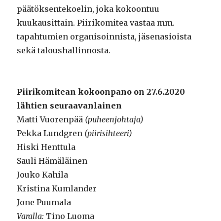
päätöksentekoelin, joka kokoontuu
kuukausittain. Piirikomitea vastaa mm.
tapahtumien organisoinnista, jäsenasioista
sekä taloushallinnosta.
Piirikomitean kokoonpano on 27.6.2020
lähtien seuraavanlainen
Matti Vuorenpää
(puheenjohtaja)
Pekka Lundgren
(piirisihteeri)
Hiski Henttula
Sauli Hämäläinen
Jouko Kahila
Kristina Kumlander
Jone Puumala
Varalla:
Tino Luoma