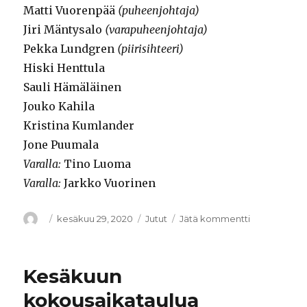
Matti Vuorenpää
(puheenjohtaja)
Jiri Mäntysalo
(varapuheenjohtaja)
Pekka Lundgren
(piirisihteeri)
Hiski Henttula
Sauli Hämäläinen
Jouko Kahila
Kristina Kumlander
Jone Puumala
Varalla:
Tino Luoma
Varalla:
Jarkko Vuorinen
Kirjoittaja
Julkaistu
kesäkuu 29, 2020
Kategoriat
Jutut
Jätä kommentti
artikkeliin
SKP
Satakunnan
uusi
Kesäkuun
piirikomitea
kokousaikataulua