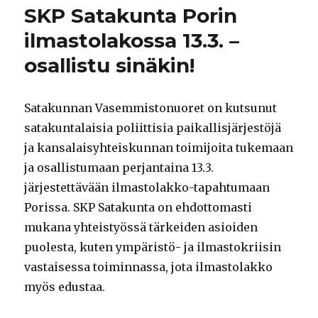
uusia
SKP Satakunta Porin
voimia
–
ilmastolakossa 13.3. –
tervetuloa
osallistu sinäkin!
SKP:n
kuntavaalie
Satakunnan Vasemmistonuoret on kutsunut
satakuntalaisia poliittisia paikallisjärjestöjä
ja kansalaisyhteiskunnan toimijoita tukemaan
ja osallistumaan perjantaina 13.3.
järjestettävään ilmastolakko-tapahtumaan
Porissa. SKP Satakunta on ehdottomasti
mukana yhteistyössä tärkeiden asioiden
puolesta, kuten ympäristö- ja ilmastokriisin
vastaisessa toiminnassa, jota ilmastolakko
myös edustaa.