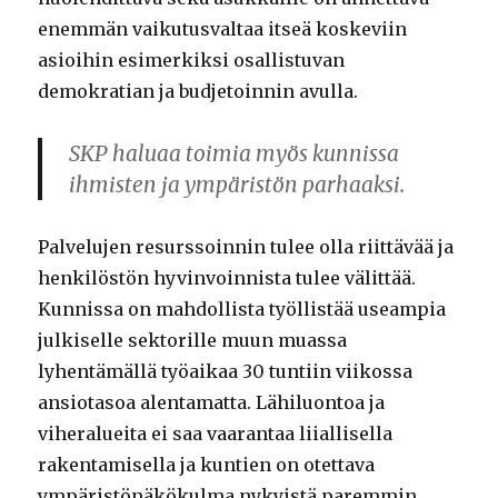
enemmän vaikutusvaltaa itseä koskeviin
asioihin esimerkiksi osallistuvan
demokratian ja budjetoinnin avulla.
SKP haluaa toimia myös kunnissa
ihmisten ja ympäristön parhaaksi.
Palvelujen resurssoinnin tulee olla riittävää ja
henkilöstön hyvinvoinnista tulee välittää.
Kunnissa on mahdollista työllistää useampia
julkiselle sektorille muun muassa
lyhentämällä työaikaa 30 tuntiin viikossa
ansiotasoa alentamatta. Lähiluontoa ja
viheralueita ei saa vaarantaa liiallisella
rakentamisella ja kuntien on otettava
ympäristönäkökulma nykyistä paremmin