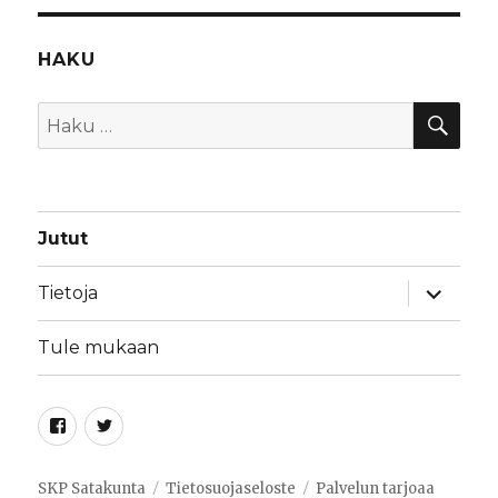
HAKU
HA
Etsi:
Jutut
näytä
Tietoja
alavalik
Tule mukaan
Facebook
Twitter
SKP Satakunta
Tietosuojaseloste
Palvelun tarjoaa