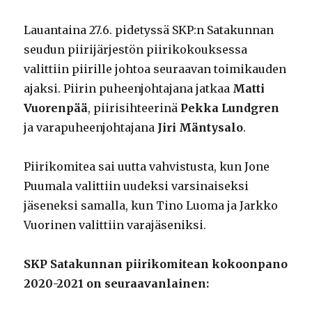
Lauantaina 27.6. pidetyssä SKP:n Satakunnan
seudun piirijärjestön piirikokouksessa
valittiin piirille johtoa seuraavan toimikauden
ajaksi. Piirin puheenjohtajana jatkaa
Matti
Vuorenpää
, piirisihteerinä
Pekka Lundgren
ja varapuheenjohtajana
Jiri Mäntysalo
.
Piirikomitea sai uutta vahvistusta, kun Jone
Puumala valittiin uudeksi varsinaiseksi
jäseneksi samalla, kun Tino Luoma ja Jarkko
Vuorinen valittiin varajäseniksi.
SKP Satakunnan piirikomitean kokoonpano
2020-2021 on seuraavanlainen: