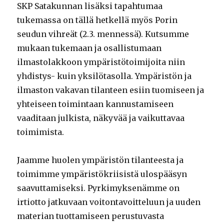
SKP Satakunnan lisäksi tapahtumaa
tukemassa on tällä hetkellä myös Porin
seudun vihreät (2.3. mennessä). Kutsumme
mukaan tukemaan ja osallistumaan
ilmastolakkoon ympäristötoimijoita niin
yhdistys- kuin yksilötasolla. Ympäristön ja
ilmaston vakavan tilanteen esiin tuomiseen ja
yhteiseen toimintaan kannustamiseen
vaaditaan julkista, näkyvää ja vaikuttavaa
toimimista.
Jaamme huolen ympäristön tilanteesta ja
toimimme ympäristökriisistä ulospääsyn
saavuttamiseksi. Pyrkimyksenämme on
irtiotto jatkuvaan voitontavoitteluun ja uuden
materian tuottamiseen perustuvasta