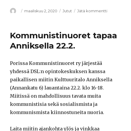
Kirjoittaja
Julkaistu
maaliskuu 2, 2020
Kategoriat
Jutut
Jätä kommentti
artikkeliin
SKP
Satakunta
Porin
Kommunistinuoret tapaa
ilmastolako
13.3.
Anniksella 22.2.
–
osallistu
sinäkin!
Porissa Kommunistinuoret ry järjestää
yhdessä DSL:n opintokeskuksen kanssa
paikallisen miitin Kulttuuritalo Anniksella
(Annankatu 6) lauantaina 22.2. klo 16-18.
Miitissä on mahdollisuus tavata muita
kommunistisia sekä sosialismista ja
kommunismista kiinnostuneita nuoria.
Laita miitin ajankohta ylös ja vinkkaa