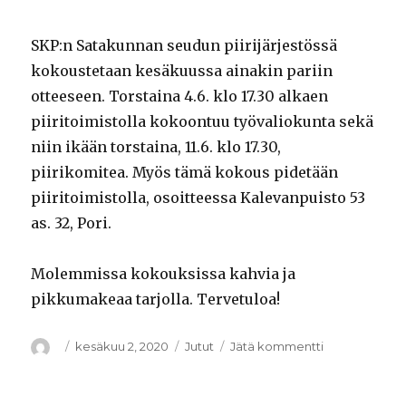
SKP:n Satakunnan seudun piirijärjestössä
kokoustetaan kesäkuussa ainakin pariin
otteeseen. Torstaina 4.6. klo 17.30 alkaen
piiritoimistolla kokoontuu työvaliokunta sekä
niin ikään torstaina, 11.6. klo 17.30,
piirikomitea. Myös tämä kokous pidetään
piiritoimistolla, osoitteessa Kalevanpuisto 53
as. 32, Pori.
Molemmissa kokouksissa kahvia ja
pikkumakeaa tarjolla. Tervetuloa!
Kirjoittaja
Julkaistu
kesäkuu 2, 2020
Kategoriat
Jutut
Jätä kommentti
artikkeliin
Kesäkuun
kokousaikata