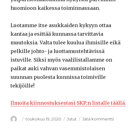
huomioon kaikessa toiminnassaan.
Luotamme itse asukkaiden kykyyn ottaa
kantaa ja esittää kunnassa tarvittavia
muutoksia. Valta tulee kuulua ihmisille eikä
pelkille johto- ja luottamustehtävissä
istuville. Siksi myös vaalilistallamme on
paikat auki vahvan vasemmistolaisen
suunnan puolesta kunnissa toimiville
tekijöille!
Ilmoita kiinnostuksestasi SKP:n listalle täällä.
Kirjoittaja
Julkaistu
toukokuu 19, 2020
Kategoriat
Jutut
Jätä kommentti
artikkeliin
Kunnissa
tarvitaan